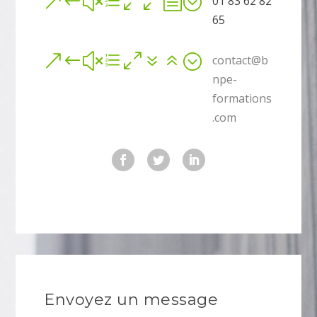
&#xe00b;
01 83 62 82
65
&#xe076;
contact@b
npe-
formations
.com
Envoyez un message